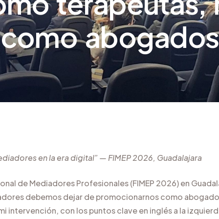
omo terapeutas, 
como abogados
ediadores en la era digital” — FIMEP 2026, Guadalajara
nacional de Mediadores Profesionales (FIMEP 2026) en Guada
diadores debemos dejar de promocionarnos como abogados
 intervención, con los puntos clave en inglés a la izquierd