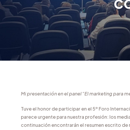
c
Mi presentación en el panel “El marketing para m
Tuve el honor de participar en el 5º Foro Inter
parece urgente para nuestra profesión: los me
continuación encontrarán el resumen escrito de mi