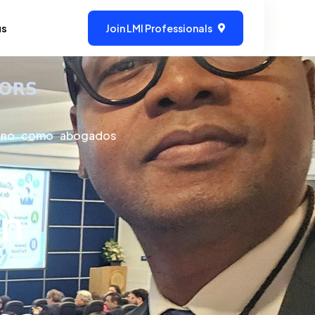
us
Join LMI Professionals
, no como abogados
en