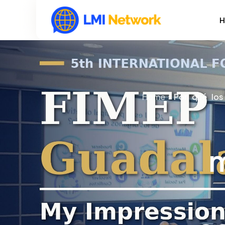
H
Home
Por qué lo
m