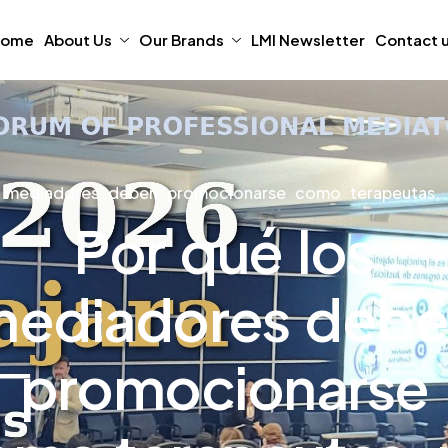
ome
About Us
Our Brands
LMI Newsletter
Contact 
s mediadores deben promocionarse como terapeutas
Por qué los
ediadores deb
promocionarse